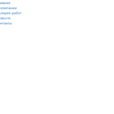
лавная
 компании
алерея работ
овости
онтакты